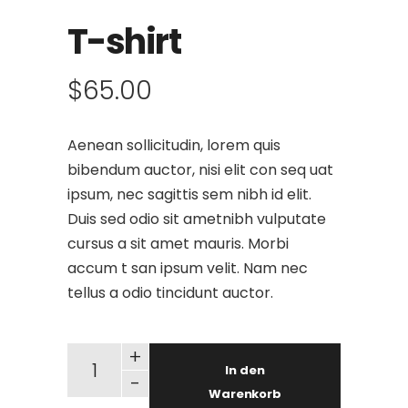
T-shirt
$
65.00
Aenean sollicitudin, lorem quis
bibendum auctor, nisi elit con seq uat
ipsum, nec sagittis sem nibh id elit.
Duis sed odio sit ametnibh vulputate
cursus a sit amet mauris. Morbi
accum t san ipsum velit. Nam nec
tellus a odio tincidunt auctor.
T-shirt quantity
+
In den
-
Warenkorb