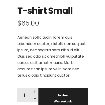
T-shirt Small
$
65.00
Aenean sollicitudin, lorem quis
bibendum auctor, nisi elit con seq uat
ipsum, nec sagittis sem nibh id elit.
Duis sed odio sit ametnibh vulputate
cursus a sit amet mauris. Morbi
accum t san ipsum velit. Nam nec
tellus a odio tincidunt auctor.
T-shirt Small quantity
+
In den
-
Warenkorb