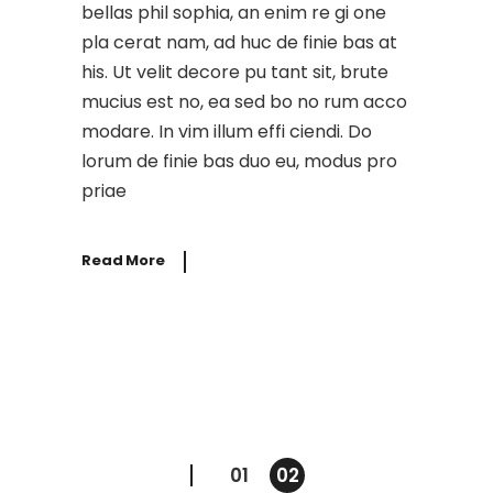
bellas phil sophia, an enim re gi one
pla cerat nam, ad huc de finie bas at
his. Ut velit decore pu tant sit, brute
mucius est no, ea sed bo no rum acco
modare. In vim illum effi ciendi. Do
lorum de finie bas duo eu, modus pro
priae
Read More
01
02