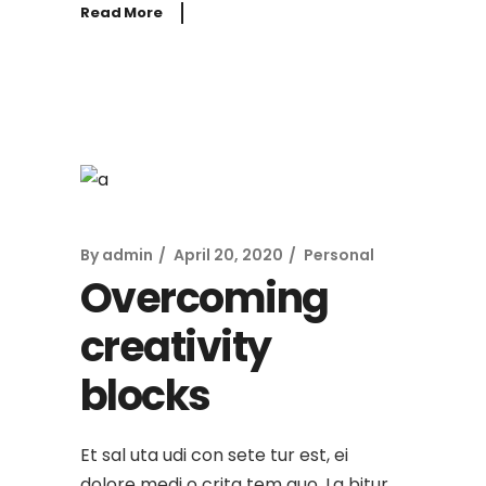
Read More
By
admin
April 20, 2020
Personal
Overcoming
creativity
blocks
Et sal uta udi con sete tur est, ei
dolore medi o crita tem quo. La bitur