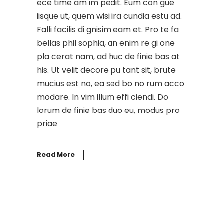
ece time am im pedit. Eum con gue
iisque ut, quem wisi ira cundia estu ad.
Falli facilis di gnisim eam et. Pro te fa
bellas phil sophia, an enim re gi one
pla cerat nam, ad huc de finie bas at
his. Ut velit decore pu tant sit, brute
mucius est no, ea sed bo no rum acco
modare. In vim illum effi ciendi. Do
lorum de finie bas duo eu, modus pro
priae
Read More